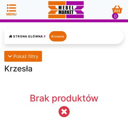
MENU
0
STRONA GŁÓWNA
Krzesła
KOMODY
Pokaż filtry
WITRYNY
Krzesła
NAROŻNIKI
SOFY
Brak produktów
FOTELE
ŁÓŻKA