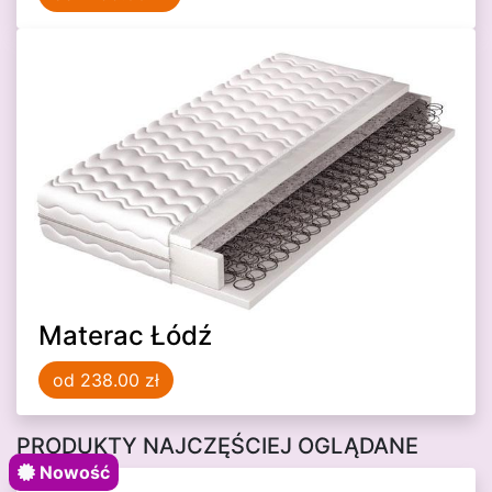
Materac Łódź
od 238.00 zł
PRODUKTY NAJCZĘŚCIEJ OGLĄDANE
Nowość