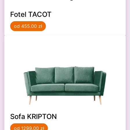
TAPICEROWANE
Fotel TACOT
BIURKA
od 455.00 zł
PÓŁKI
Pomieszczenia
Sypialnia
Biuro
Salon
Sofa KRIPTON
od 1299.00 zł