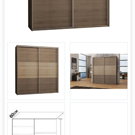
PUFY
GARDEROBY
KRZESŁA
LAMPY
MATERACE
STOLIKI
SZAFY
ŁAWKI