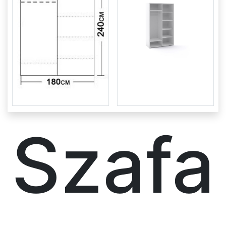
TAPICEROWANE
BIURKA
PÓŁKI
Pomieszczenia
Szafa
Sypialnia
Biuro
Salon